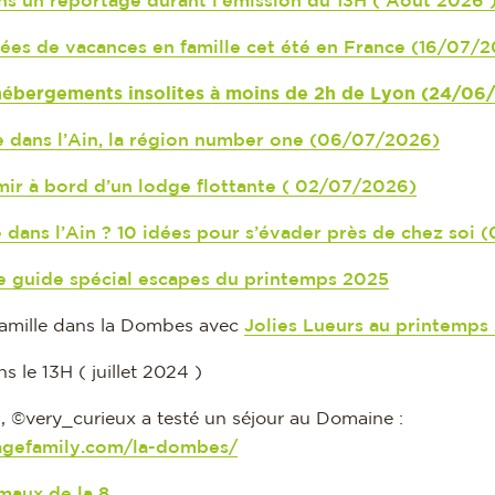
ns un reportage durant l’émission du 13H ( Août 2026 
dées de vacances en famille cet été en France (16/07/
hébergements insolites à moins de 2h de Lyon (24/06
 dans l’Ain, la région number one (06/07/2026)
ir à bord d’un lodge flottante ( 02/07/2026)
e dans l’Ain ? 10 idées pour s’évader près de chez soi
e guide spécial escapes du printemps 2025
amille dans la Dombes avec
Jolies Lueurs au printemps
s le 13H ( juillet 2024 )
very_curieux a testé un séjour au Domaine :
agefamily.com/la-dombes/
maux de la 8