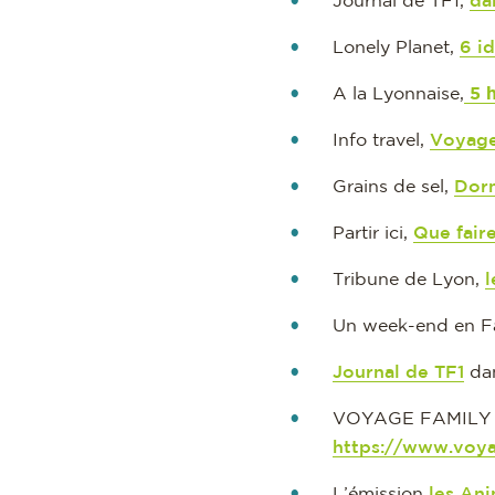
Journal de TF1,
da
Lonely Planet,
6 i
A la Lyonnaise,
5 
Info travel,
Voyage
Grains de sel,
Dorm
Partir ici,
Que fair
Tribune de Lyon,
l
Un week-end en F
Journal de TF1
dan
VOYAGE FAMILY , ©
https://www.voy
L’émission
les Ani