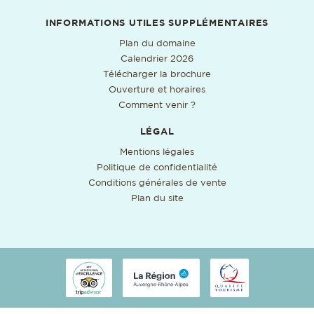
INFORMATIONS UTILES SUPPLÉMENTAIRES
Format PDF, ouverture da
Plan du domaine
Format PDF, ouverture dan
Calendrier 2026
Format PDF, ouverture
Télécharger la brochure
Ouverture et horaires
Comment venir ?
LÉGAL
Mentions légales
Politique de confidentialité
Conditions générales de vente
Plan du site
Attestation d'excellence tripadvisor, 2019
Region auvergne rhone alpes
Qualité Tourisme
Nos récompenses