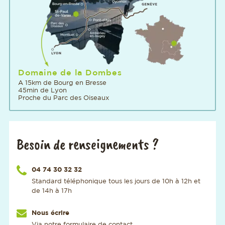
Domaine de la Dombes
A 15km de Bourg en Bresse
45min de Lyon
Proche du Parc des Oiseaux
Besoin de renseignements ?
Appelez-nous au numéro
04 74 30 32 32
Standard téléphonique tous les jours de 10h à 12h et
de 14h à 17h
Nous écrire
Via notre formulaire de contact