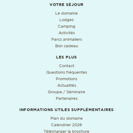
Informations utiles supplémentaires
VOTRE SÉJOUR
Le domaine
Lodges
Camping
Activités
Parcs animaliers
Bon cadeau
LES PLUS
Contact
Questions fréquentes
Promotions
Actualités
Groupe / Séminaire
Partenaires
INFORMATIONS UTILES SUPPLÉMENTAIRES
Format PDF, ouverture da
Plan du domaine
Format PDF, ouverture dan
Calendrier 2026
Format PDF, ouverture
Télécharger la brochure