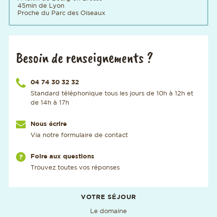
45min de Lyon
Proche du Parc des Oiseaux
Besoin de renseignements ?
Appelez-nous au numéro
04 74 30 32 32
Standard téléphonique tous les jours de 10h à 12h et
de 14h à 17h
Nous écrire
Via notre formulaire de contact
Via notre page
Foire aux questions
Trouvez toutes vos réponses
Informations utiles supplémentaires
VOTRE SÉJOUR
Le domaine