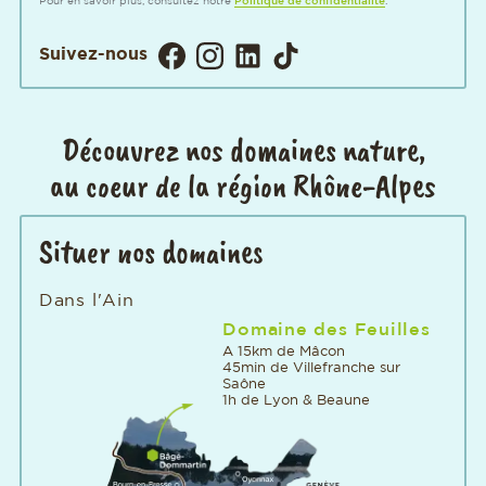
Pour en savoir plus, consultez notre
Politique de confidentialité
.
Visitez notre page Facebook. Ouver
Visitez notre Instagram. Ouvert
Visitez notre page LinkedIn
Visitez notre page TikT
Suivez-nous
Découvrez nos domaines nature,
au coeur de la région Rhône-Alpes
Situer nos domaines
Dans l'Ain
Domaine des Feuilles
A 15km de Mâcon
45min de Villefranche sur
Saône
1h de Lyon & Beaune