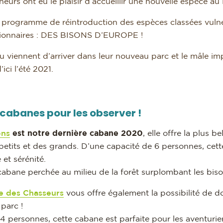
urs ont eu le plaisir d’accueillir une nouvelle espèce au
programme de réintroduction des espèces classées vulnéra
ionnaires : DES BISONS D’EUROPE !
au viennent d’arriver dans leur nouveau parc et le mâle i
ici l’été 2021.
 cabanes pour les observer !
ons
est notre dernière cabane 2020
, elle offre la plus 
s petits et des grands. D’une capacité de 6 personnes, cet
é et sérénité.
abane perchée au milieu de la forêt surplombant les biso
e des Chasseurs
vous offre également la possibilité de d
parc !
 personnes, cette cabane est parfaite pour les aventuriers